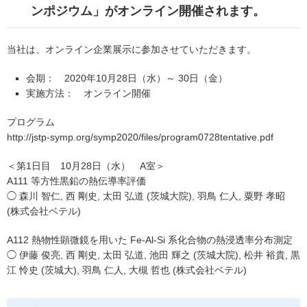
ンポジウム」がオンライン開催されます。
当社は、オンライン企業展示に参加させていただきます。
会期： 2020年10月28日（水）～ 30日（金）
実施方法： オンライン開催
プログラム
http://jstp-symp.org/symp2020/files/program0728tentative.pdf
＜第1日目 10月28日（水） A室＞
A111 等方性黒鉛の熱伝導率評価
◯ 森川 智仁, 西 剛史, 太田 弘道 (茨城大院), 羽鳥 仁人, 粟野 孝昭
(株式会社ベテル)
A112 熱物性顕微鏡を用いた Fe-Al-Si 系化合物の熱浸透率分布測定
◯ 伊藤 俊亮, 西 剛史, 太田 弘道, 池田 輝之 (茨城大院), 松井 裕貴, 黒
江 怜史 (茨城大), 羽鳥 仁人, 大槻 哲也 (株式会社ベテル)