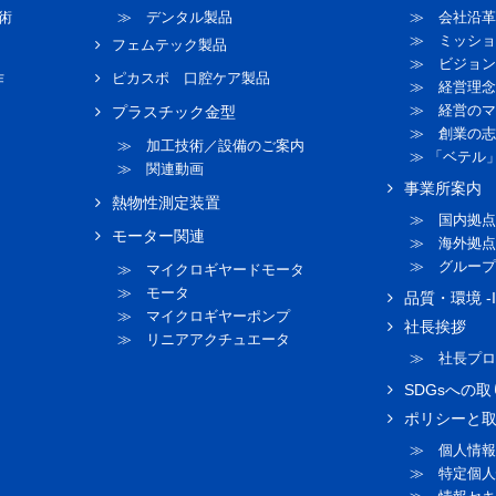
術
≫ デンタル製品
≫ 会社沿革
≫ ミッショ
フェムテック製品
≫ ビジョン
作
ピカスポ 口腔ケア製品
≫ 経営理念
≫ 経営のマ
プラスチック金型
≫ 創業の志
≫ 加工技術／設備のご案内
≫ 「ベテル
≫ 関連動画
事業所案内
熱物性測定装置
≫ 国内拠点
モーター関連
≫ 海外拠点
≫ グループ
≫ マイクロギヤードモータ
≫ モータ
品質・環境 -I
≫ マイクロギヤーポンプ
社長挨拶
≫ リニアアクチュエータ
≫ 社長プロ
SDGsへの
ポリシーと
≫ 個人情報
≫ 特定個人