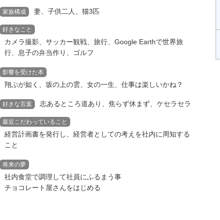
妻、子供二人、猫3匹
家族構成
好きなこと
カメラ撮影、サッカー観戦、旅行、Google Earthで世界旅
行、息子の弁当作り、ゴルフ
影響を受けた本
翔ぶが如く、坂の上の雲、女の一生、仕事は楽しいかね？
志あるところ道あり、焦らず休まず、ケセラセラ
好きな言葉
最近こだわっていること
経営計画書を発行し、経営者としての考えを社内に周知する
こと
将来の夢
社内食堂で調理して社員にふるまう事
チョコレート屋さんをはじめる