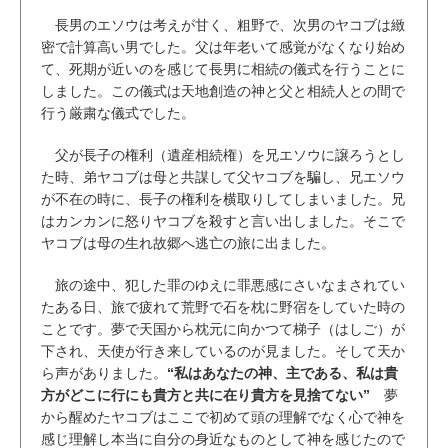
長男のエソウは考えが甘く、粗野で、次男のヤコブは緻
密で計算高い男でした。父は年老いて感覚がなくなり始め
て、死期が近いのを感じて長男に相続の儀式を行うことに
しました。この儀式は天地創造の神と父と相続人との間で
行う厳粛な儀式でした。
父が長子の権利（遺産相続権）を兄エソウに譲ろうとし
た時、弟ヤコブは母と共謀して父ヤコブを騙し、兄エソウ
が不在の時に、長子の権利を横取りしてしまいました。兄
はカンカンに怒りヤコブを殺すと言い出しました。そこで
ヤコブは母の生れ故郷へ逃亡の旅に出ました。
旅の途中、犯した罪のゆえに罪悪感にさいなまされてい
たある日、旅で疲れて荒野で石を枕に野宿をしていた時の
ことです。夢で天国から枕元に向かつて梯子（はしご）が
下され、天使が行き来しているのが見ました。そして天か
ら声がありました。
“私はあなたの神、主である、私は貴
方がどこに行にも貴方と共に在り貴方を見捨てない”
夢
から醒めたヤコブはここで初めて頭の理解でなく心で神を
感じ理解し本当に自分の身近なものとして神を感じたので