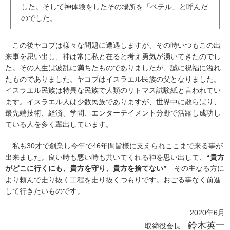
した。そして神体験をしたその場所を「ベテル」と呼んだ
のでした。
この後ヤコブは様々な問題に遭遇しますが、その時いつもこの出
来事を思い出し、神は常に私と在ると考え勇気が湧いてきたのでし
た。その人生は波乱に満ちたものでありましたが、誠に祝福に溢れ
たものでありました。ヤコブはイスラエル民族の父となりました。
イスラエル民族は特異な民族で人類のリトマス試験紙と言われてい
ます。イスラエル人は少数民族でありますが、世界中に散らばり、
最先端技術、経済、学問、エンターテイメント分野で活躍し成功し
ている人を多く輩出しています。
私も30才で創業し今年で46年間皆様に支えられここまで来る事が
出来ました。良い時も悪い時も共いてくれる神を思い出して、
“貴方
がどこに行くにも、貴方を守り、貴方を捨てない”
その主なる方に
より頼んで走り抜く工程を走り抜くつもりです。おごる事なく前進
して行きたいものです。
2020年6月
鈴木英一
取締役会長