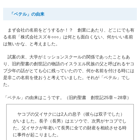
「ベテル」の由来
まず会社の名前をどうするか！？ 創業にあたり、どこにでも有
る名前「株式会社スズキ○○○」は何とも面白くない、何かいい名前
は無いかな、と考えました。
試案の末、大学がミッションスクールの関係であったこともあ
り、旧約聖書の創世記の物語のイスラエル民族の父と呼ばれるヤコ
ブ少年の話がとても心に残っていたので、何か名前を付ける時には
是非この名前を使おうと考えていました。それが「ベテル」でし
た。
「ベテル」の由来はこうです。（旧約聖書 創世記25章～28章）
ヤコブの父イサクには2人の息子（彼らは双子でした）
がいました。長子（長男）はエソウで、次男がヤコブでし
た。父イサクが年老いて長男に全ての財産を相続させる時
に事件が起こりました。