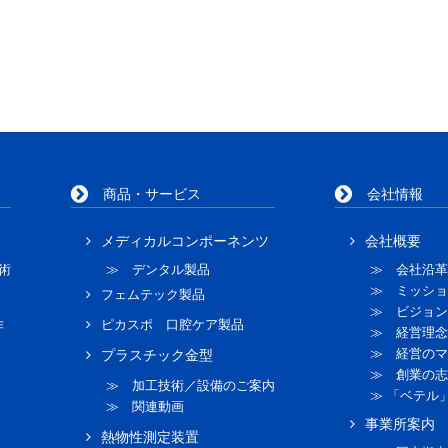
商品・サービス
会社情報
メディカルコンポーネンツ
会社概要
術
≫ デンタル製品
≫ 会社沿革
≫ ミッショ
フェムテック製品
≫ ビジョン
作
ピカスポ 口腔ケア製品
≫ 経営理念
≫ 経営のマ
プラスチック金型
≫ 創業の志
≫ 加工技術／設備のご案内
≫ 「ベテル
≫ 関連動画
事業所案内
熱物性測定装置