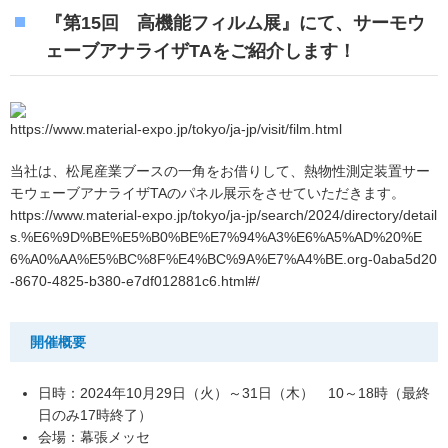
『第15回 高機能フィルム展』にて、サーモウ
ェーブアナライザTAをご紹介します！
https://www.material-expo.jp/tokyo/ja-jp/visit/film.html
当社は、松尾産業ブースの一角をお借りして、熱物性測定装置サー
モウェーブアナライザTAのパネル展示をさせていただきます。
https://www.material-expo.jp/tokyo/ja-jp/search/2024/directory/detail
s.%E6%9D%BE%E5%B0%BE%E7%94%A3%E6%A5%AD%20%E
6%A0%AA%E5%BC%8F%E4%BC%9A%E7%A4%BE.org-0aba5d20
-8670-4825-b380-e7df012881c6.html#/
開催概要
日時：2024年10月29日（火）～31日（木） 10～18時（最終
日のみ17時終了）
会場：幕張メッセ