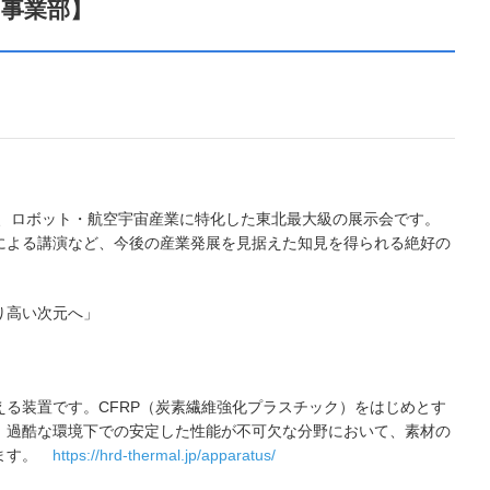
M事業部】
る、ロボット・航空宇宙産業に特化した東北最大級の展示会です。
による講演など、今後の産業発展を見据えた知見を得られる絶好の
り高い次元へ」
る装置です。CFRP（炭素繊維強化プラスチック）をはじめとす
。過酷な環境下での安定した性能が不可欠な分野において、素材の
します。
https://hrd-thermal.jp/apparatus/