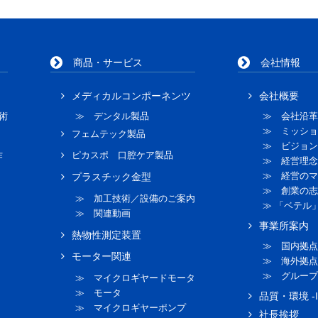
商品・サービス
会社情報
メディカルコンポーネンツ
会社概要
術
≫ デンタル製品
≫ 会社沿革
≫ ミッショ
フェムテック製品
≫ ビジョン
作
ピカスポ 口腔ケア製品
≫ 経営理念
≫ 経営のマ
プラスチック金型
≫ 創業の志
≫ 加工技術／設備のご案内
≫ 「ベテル
≫ 関連動画
事業所案内
熱物性測定装置
≫ 国内拠点
モーター関連
≫ 海外拠点
≫ グループ
≫ マイクロギヤードモータ
≫ モータ
品質・環境 -I
≫ マイクロギヤーポンプ
社長挨拶