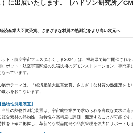
ま）に出展いたします。【ハドソン研究所／G
経済産業大臣賞受賞、さまざまな材質の熱測定をより高い次元へ
ボット・航空宇宙フェスタふくしま2024」は、福島県で毎年開催され
用ロボット・航空宇宙関連の先端技術のデモンストレーション、専門家
となっています。
の展示テーマは、「経済産業大臣賞受賞、さまざまな材質の熱測定をよ
の展示をおこないます。
【熱物性測定装置】
当社の熱物性測定装置は、宇宙航空業界で求められる高度な要求に応え
る複合素材の熱物性・熱特性を高精度に評価・測定することが可能です
特性を正確に把握し、革新的な製品開発や品質管理を強力にサポート